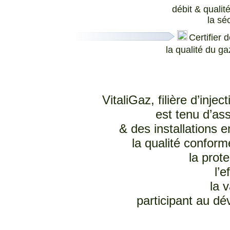
débit & qualit
la sé
C
ertifier
la qualité du g
VitaliGaz, filière d’inj
est tenu d’as
& des installations
la qualité confor
la prot
l’e
la 
participant au dé