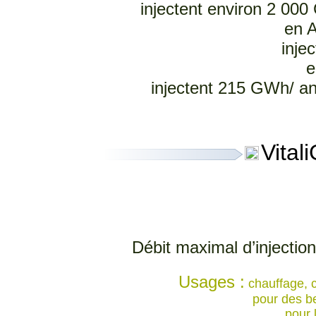
injectent environ 2 000
en A
inje
e
injectent 215 GWh/ an
Vital
Débit maximal d’injecti
Usages :
chauffage, c
pour des b
pour 