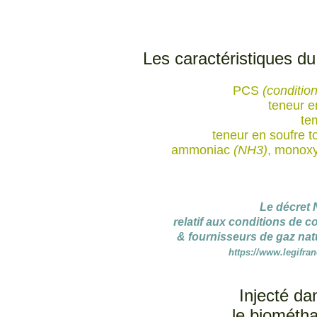
Les caractéristiques d
PCS
(conditio
teneur e
te
teneur en soufre to
ammoniac
(NH3)
, monox
Le décret
relatif aux conditions de 
& fournisseurs de gaz natu
https://www.legifran
Injecté da
le biométh