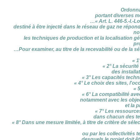
Ordonna
portant diverses m
…« Art. L. 446-5.-I.-
destiné à être injecté dans le réseau de gaz ne répond
no
les techniques de production et la localisation gé
pr
…Pour examiner, au titre de la recevabilité ou de la s
« 1
« 2° La sécurité
des installa
« 3° Les capacités techn
« 4° Le choix des sites, l'oc
« 5
« 6° La compatibilité ave
notamment avec les objec
et la 
« 7° Les ressource
dans chacun des terr
« 8° Dans une mesure limitée, à titre de critère de séle
ou par les collectivités t
desquels le projet doit ê