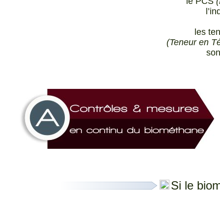
le PCS
(
l’i
les t
(Teneur en Té
son
Si le bio