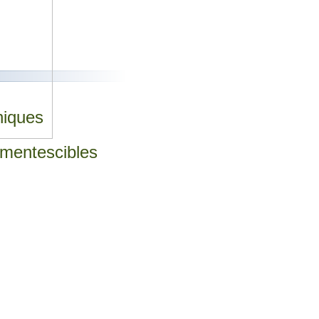
niques
ermentescibles