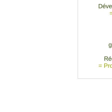
Déve
g
Ré
= Pro