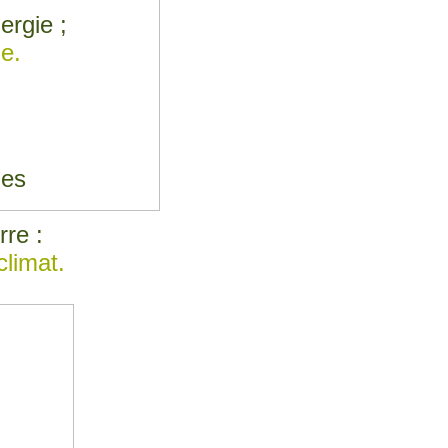
rgie ;
e.
e
ues
rre :
climat.